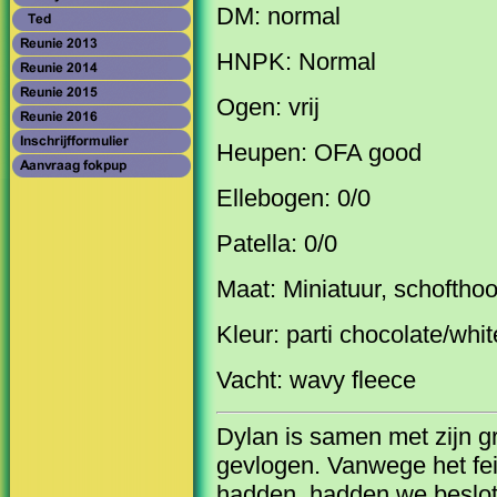
DM: normal
HNPK: Normal
Ogen: vrij
Heupen: OFA good
Ellebogen: 0/0
Patella: 0/0
Maat: Miniatuur, schoftho
Kleur: parti chocolate/whi
Vacht: wavy fleece
Dylan is samen met zijn g
gevlogen. Vanwege het fei
hadden, hadden we beslot