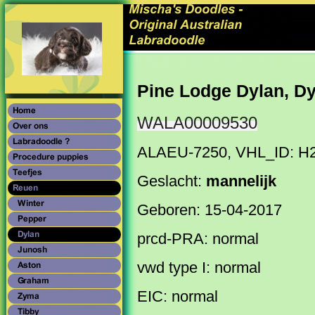
Pine Lodge Dylan, D
WALA00009530
ALAEU-7250, VHL_ID: H
Geslacht:
mannelijk
Geboren: 15-04-2017
prcd-PRA: normal
vwd type I: normal
EIC: normal